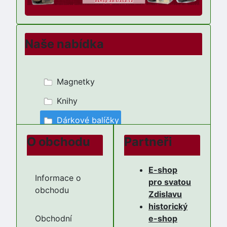
Naše nabídka
Magnetky
Knihy
Dárkové balíčky
O obchodu
Partneři
E-shop
Informace o
pro svatou
obchodu
Zdislavu
historický
Obchodní
e-shop